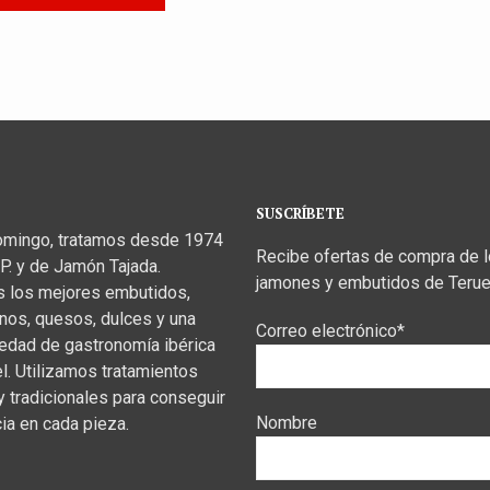
SUSCRÍBETE
omingo, tratamos desde 1974
Recibe ofertas de compra de 
P. y de Jamón Tajada.
jamones y embutidos de Terue
s los mejores embutidos,
inos, quesos, dulces y una
Correo electrónico*
iedad de gastronomía ibérica
el. Utilizamos tratamientos
y tradicionales para conseguir
Nombre
ia en cada pieza.