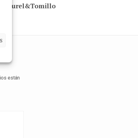
Laurel&Tomillo
S
ios están