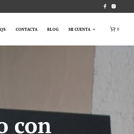
AQS
CONTACTA
BLOG
MI CUENTA
0
N
O
H
o con
A
Y
P