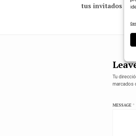
tus invitados
id
Ges
Leave
Tu direcció
marcados 
MESSAGE
*