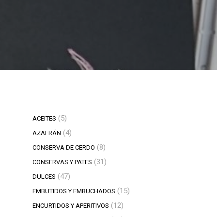
5
5
ACEITES
productos
4
4
AZAFRÁN
productos
8
8
CONSERVA DE CERDO
productos
31
31
CONSERVAS Y PATES
productos
47
47
DULCES
productos
15
15
EMBUTIDOS Y EMBUCHADOS
productos
12
12
ENCURTIDOS Y APERITIVOS
productos