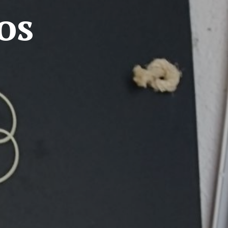
R
os
O
D
U
C
T
O
S
E
N
E
L
C
A
R
R
I
T
O
.