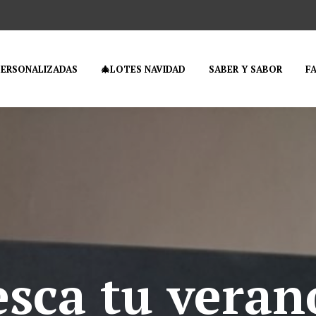
PERSONALIZADAS
🎄LOTES NAVIDAD
SABER Y SABOR
F
esca tu veran