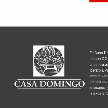
En Casa D
Jamón D.O.
Encontrará
ibéricos, v
amplia var
de alta niv
artesanos 
la excelenc