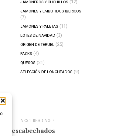
12
12
JAMONEROS Y CUCHILLOS
productos
JAMONES Y EMBUTIDOS IBERICOS
7
7
productos
11
11
JAMONES Y PALETAS
productos
3
3
LOTES DE NAVIDAD
productos
25
25
ORIGEN DE TERUEL
productos
4
4
PACKS
productos
21
21
QUESOS
productos
9
9
SELECCIÓN DE LONCHEADOS
productos
mo
NEXT READING
to: escabechados