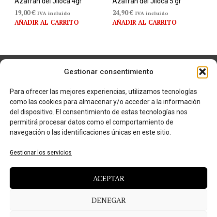
Azafrán del Jiloca 4gr
Azafrán del Jiloca 5 gr
19,00
€
24,90
€
IVA incluido
IVA incluido
AÑADIR AL CARRITO
AÑADIR AL CARRITO
Gestionar consentimiento
Para ofrecer las mejores experiencias, utilizamos tecnologías
como las cookies para almacenar y/o acceder a la información
del dispositivo. El consentimiento de estas tecnologías nos
permitirá procesar datos como el comportamiento de
navegación o las identificaciones únicas en este sitio.
Gestionar los servicios
En Casa Domingo, tratamos desde 1974 Jamón D.O.P. y de
Jamón Tajada. Encontrarás los mejores embutidos, ibéricos,
ACEPTAR
vinos, quesos, dulces y una amplia variedad de gastronomía
ibérica de alta nivel. Utilizamos tratamientos artesanos y
DENEGAR
tradicionales para conseguir la excelencia en cada pieza.