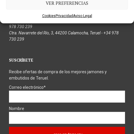
VER PREFERENCIAS
Contacto y Tiendas
pedidos@jamonescasadomingo
Cookies
Privacidad
Aviso Legal
Ctra Sagunto Burgos, km 190, 44200 Calamocha, Teruel - +34
978 730 239
Ctra. Navarrete del Río, 3, 44200 Calamocha, Teruel - +34 978
730 239
SUSCRÍBETE
Recibe ofertas de compra de los mejores jamones y
embutidos de Teruel.
Correo electrónico*
Nombre