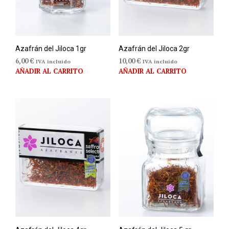
Azafrán del Jiloca 1gr
Azafrán del Jiloca 2gr
6,00
€
10,00
€
IVA incluido
IVA incluido
AÑADIR AL CARRITO
AÑADIR AL CARRITO