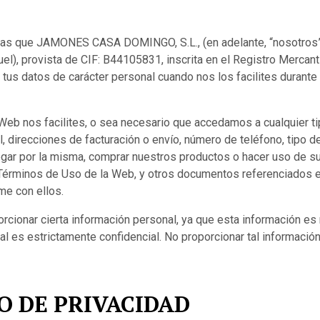
 las que JAMONES CASA DOMINGO, S.L., (en adelante, “nosotros” 
l), provista de CIF: B44105831, inscrita en el Registro Mercantil
tus datos de carácter personal cuando nos los facilites durante 
Web nos facilites, o sea necesario que accedamos a cualquier ti
l, direcciones de facturación o envío, número de teléfono, tipo d
egar por la misma, comprar nuestros productos o hacer uso de su
los Términos de Uso de la Web, y otros documentos referenciado
me con ellos.
porcionar cierta información personal, ya que esta información e
al es estrictamente confidencial. No proporcionar tal información
O DE PRIVACIDAD