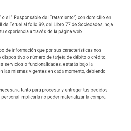
R
O
D
U
o el ” Responsable del Tratamiento”) con domicilio en
C
 de Teruel al folio 89, del Libro 77 de Sociedades, hoja
T
tu experiencia a través de la página web
O
S
E
po de información que por sus características nos
N
E
e dispositivo o número de tarjeta de débito o crédito,
L
s servicios o funcionalidades, estarás bajo la
C
s en las mismas vigentes en cada momento, debiendo
A
R
R
I
s necesaria tanto para procesar y entregar tus pedidos
T
 personal implicaría no poder materializar la compra-
O
.