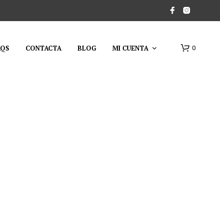
AQS
CONTACTA
BLOG
MI CUENTA
0
N
O
H
A
Y
P