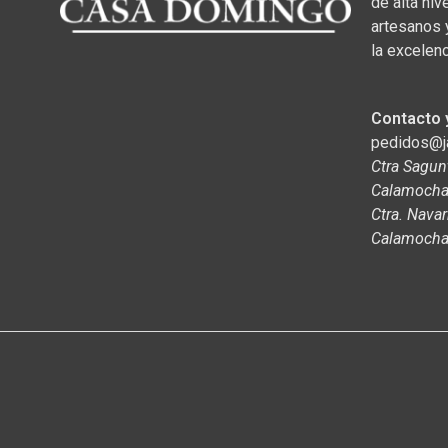
de alta niv
artesanos 
la excelenc
Contacto 
pedidos@
Ctra Sagun
Calamocha,
Ctra. Navar
Calamocha,