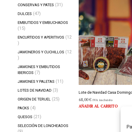
productos
31
31
CONSERVAS Y PATES
productos
47
47
DULCES
productos
EMBUTIDOS Y EMBUCHADOS
15
15
productos
12
ENCURTIDOS Y APERITIVOS
12
productos
12
JAMONEROS Y CUCHILLOS
12
productos
JAMONES Y EMBUTIDOS
7
7
IBERICOS
productos
11
11
JAMONES Y PALETAS
productos
3
3
LOTES DE NAVIDAD
Lote de Navidad Casa Doming
productos
25
25
68,00
€
ORIGEN DE TERUEL
IVA incluido
productos
AÑADIR AL CARRITO
4
4
PACKS
productos
21
21
QUESOS
productos
SELECCIÓN DE LONCHEADOS
Pa
9
9