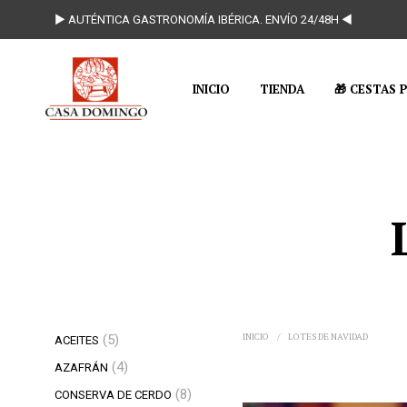
► AUTÉNTICA GASTRONOMÍA IBÉRICA. ENVÍO 24/48H ◄
INICIO
TIENDA
🎁 CESTAS 
INICIO
/
LOTES DE NAVIDAD
5
5
ACEITES
productos
4
4
AZAFRÁN
productos
8
8
CONSERVA DE CERDO