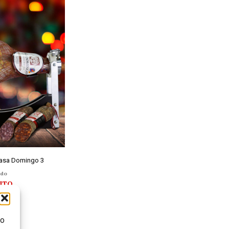
Casa Domingo 3
ido
RITO
mo