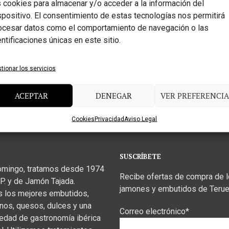
s cookies para almacenar y/o acceder a la información del
spositivo. El consentimiento de estas tecnologías nos permitirá
ocesar datos como el comportamiento de navegación o las
entificaciones únicas en este sitio.
tionar los servicios
ACEPTAR
DENEGAR
VER PREFERENCIA
Cookies
Privacidad
Aviso Legal
SUSCRÍBETE
omingo, tratamos desde 1974
Recibe ofertas de compra de 
P. y de Jamón Tajada.
jamones y embutidos de Terue
s los mejores embutidos,
inos, quesos, dulces y una
Correo electrónico*
iedad de gastronomía ibérica