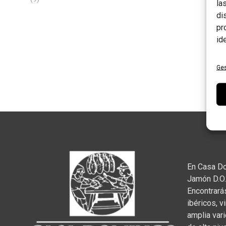
la
productos
di
pr
id
Ges
En Casa D
Jamón D.O.
Encontrará
ibéricos, v
amplia var