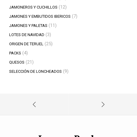
productos
12
12
JAMONEROS Y CUCHILLOS
productos
7
7
JAMONES Y EMBUTIDOS IBERICOS
productos
11
11
JAMONES Y PALETAS
productos
3
3
LOTES DE NAVIDAD
productos
25
25
ORIGEN DE TERUEL
productos
4
4
PACKS
productos
21
21
QUESOS
productos
9
9
SELECCIÓN DE LONCHEADOS
productos