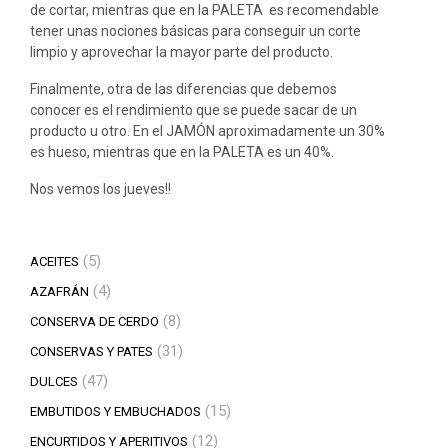
de cortar, mientras que en la PALETA es recomendable
tener unas nociones básicas para conseguir un corte
limpio y aprovechar la mayor parte del producto.
Finalmente, otra de las diferencias que debemos
conocer es el rendimiento que se puede sacar de un
producto u otro. En el JAMÓN aproximadamente un 30%
es hueso, mientras que en la PALETA es un 40%.
Nos vemos los jueves!!
5
5
ACEITES
productos
4
4
AZAFRÁN
productos
8
8
CONSERVA DE CERDO
productos
31
31
CONSERVAS Y PATES
productos
47
47
DULCES
productos
15
15
EMBUTIDOS Y EMBUCHADOS
productos
12
12
ENCURTIDOS Y APERITIVOS