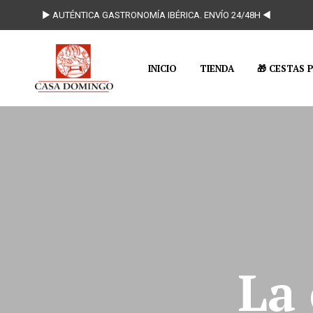
► AUTÉNTICA GASTRONOMÍA IBÉRICA. ENVÍO 24/48H ◄
INICIO
TIENDA
🎁 CESTAS 
La 