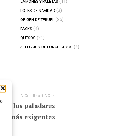
11
11
JAMONES Y PALETAS
productos
3
3
LOTES DE NAVIDAD
productos
25
25
ORIGEN DE TERUEL
productos
4
4
PACKS
productos
21
21
QUESOS
productos
9
9
SELECCIÓN DE LONCHEADOS
productos
NEXT READING
mo
para los paladares
más exigentes