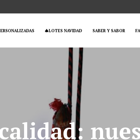
PERSONALIZADAS
🎄LOTES NAVIDAD
SABER Y SABOR
F
calidad: nue