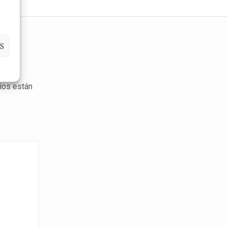
S
ios están