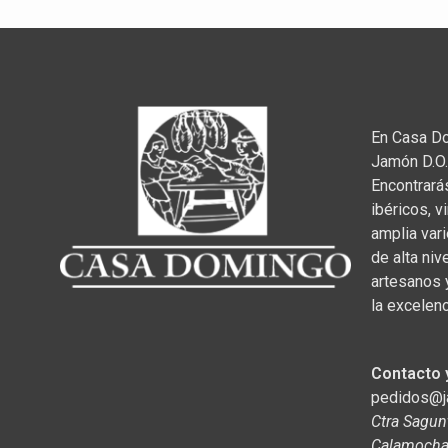
En Casa D
Jamón D.O.
Encontrará
ibéricos, v
amplia var
de alta niv
artesanos 
la excelenc
Contacto 
pedidos@
Ctra Sagun
Calamocha,