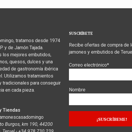
SUSCRÍBETE
omingo, tratamos desde 1974
Recibe ofertas de compra de 
P. y de Jamón Tajada.
jamones y embutidos de Terue
s los mejores embutidos,
inos, quesos, dulces y una
Correo electrónico*
iedad de gastronomía ibérica
el. Utilizamos tratamientos
y tradicionales para conseguir
Nombre
ia en cada pieza.
y Tiendas
jamonescasadomingo
to Burgos, km 190, 44200
 Teruel - +34 978 730 239