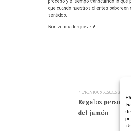
proceso y el tiempo transcurrido lo que p
que cuando nuestros clientes saboreen e
sentidos.
Nos vemos los jueves!!
PREVIOUS READING
Pa
Regalos personal
la
del jamón
di
pr
id