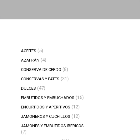
5
5
ACEITES
productos
4
4
AZAFRÁN
productos
8
8
CONSERVA DE CERDO
productos
31
31
CONSERVAS Y PATES
productos
47
47
DULCES
productos
15
15
EMBUTIDOS Y EMBUCHADOS
productos
12
12
ENCURTIDOS Y APERITIVOS
productos
12
12
JAMONEROS Y CUCHILLOS
productos
JAMONES Y EMBUTIDOS IBERICOS
7
7
productos