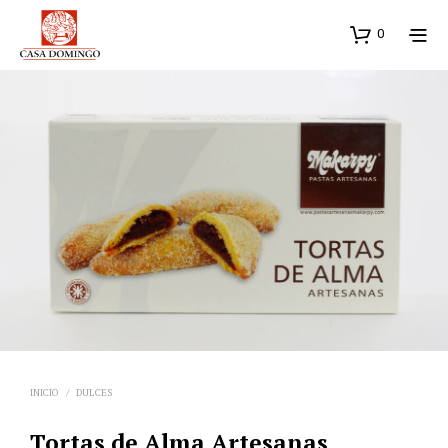
0
INICIO
/
DULCES
Tortas de Alma Artesanas