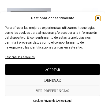
NO HAY UNIDADES
DISPONIBLES
Gestionar consentimiento
Para ofrecer las mejores experiencias, utilizamos tecnologías
como las cookies para almacenar y/o acceder a la información
del dispositivo. El consentimiento de estas tecnologías nos
permitirá procesar datos como el comportamiento de
navegación o las identificaciones únicas en este sitio.
Gestionar los servicios
Chocolate con Leche
Mantecados Artesanos
ACEPTAR
Caro 1kg
8,50
€
IVA incluido
13,95
€
AÑADIR AL CARRITO
IVA incluido
DENEGAR
LEER MÁS
VER PREFERENCIAS
Cookies
Privacidad
Aviso Legal