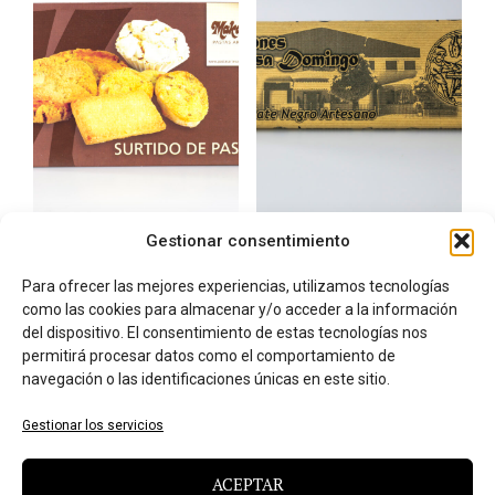
Gestionar consentimiento
Surtido de pastas
Chocolate Negro Casa
Artesanas
Domingo 70%, 400gr
Para ofrecer las mejores experiencias, utilizamos tecnologías
9,00
€
13,90
€
IVA incluido
IVA incluido
AÑADIR AL CARRITO
AÑADIR AL CARRITO
como las cookies para almacenar y/o acceder a la información
del dispositivo. El consentimiento de estas tecnologías nos
permitirá procesar datos como el comportamiento de
navegación o las identificaciones únicas en este sitio.
Gestionar los servicios
ACEPTAR