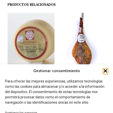
PRODUCTOS RELACIONADOS
Gestionar consentimiento
Queso de Oveja, Vaca y
Jamón D.O.P. 28 meses de
Para ofrecer las mejores experiencias, utilizamos tecnologías
Cabra Semicurado “LA
curación 8,5kg – 8,8kg
como las cookies para almacenar y/o acceder a la información
ERMITA” 850gr -1kg
121,44
€
IVA incluido
del dispositivo. El consentimiento de estas tecnologías nos
14,95
€
AÑADIR AL CARRITO
IVA incluido
permitirá procesar datos como el comportamiento de
AÑADIR AL CARRITO
navegación o las identificaciones únicas en este sitio.
Gestionar los servicios