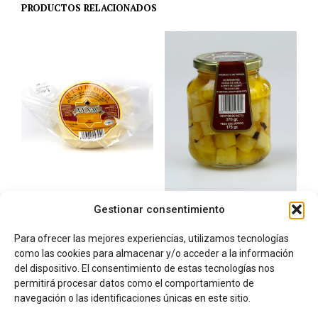
PRODUCTOS RELACIONADOS
Gestionar consentimiento
Queso de Oveja Curado
Queso de Oveja “LA VAL”
“LA VAL” tipo tronchon
en Aceite con Trufa
Para ofrecer las mejores experiencias, utilizamos tecnologías
700gr – 750gr
16,50
€
IVA incluido
como las cookies para almacenar y/o acceder a la información
18,71
€
AÑADIR AL CARRITO
IVA incluido
del dispositivo. El consentimiento de estas tecnologías nos
AÑADIR AL CARRITO
permitirá procesar datos como el comportamiento de
navegación o las identificaciones únicas en este sitio.