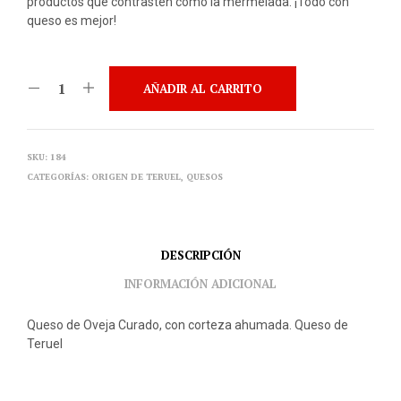
productos que contrasten como la mermelada. ¡Todo con
queso es mejor!
AÑADIR AL CARRITO
SKU:
184
CATEGORÍAS:
ORIGEN DE TERUEL
,
QUESOS
DESCRIPCIÓN
INFORMACIÓN ADICIONAL
Queso de Oveja Curado, con corteza ahumada. Queso de
Teruel