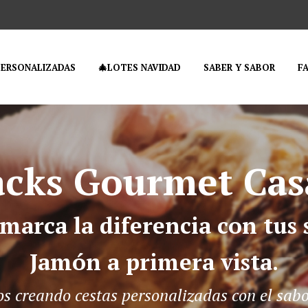
PERSONALIZADAS
🎄LOTES NAVIDAD
SABER Y SABOR
F
Packs Gourmet Ca
 marca la diferencia con tus 
Jamón a primera vista.
 creando cestas personalizadas con el sabor