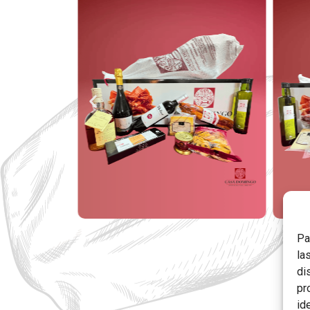
Pa
la
di
pr
id