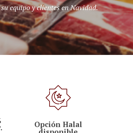
R
u equipo y clientes en Navidad.
O
D
U
C
T
O
S
E
N
E
L
C
A
R
R
I
T
O
.
%
Opción Halal
.
disponible