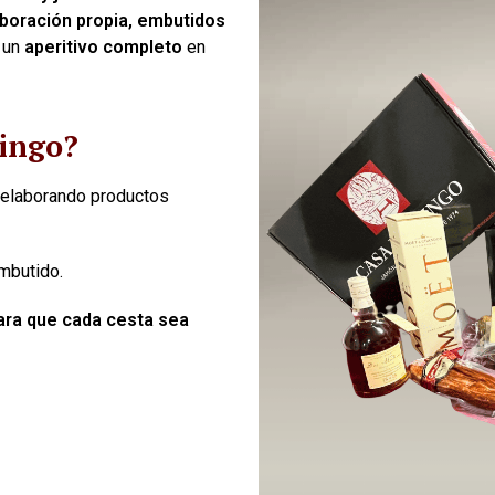
boración propia,
embutidos
 un
aperitivo completo
en
mingo?
 elaborando productos
mbutido.
ara que cada cesta sea