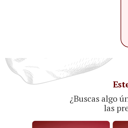
Est
¿Buscas algo ún
las pr