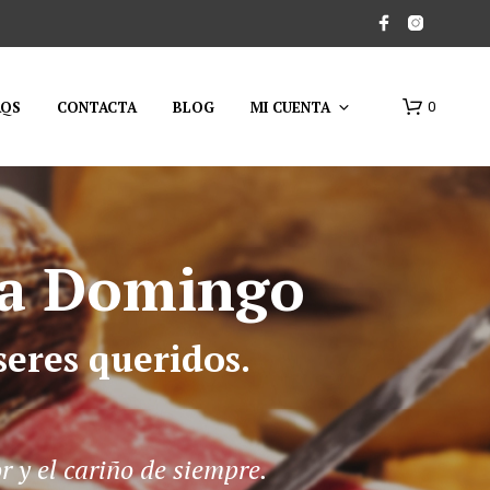
AQS
CONTACTA
BLOG
MI CUENTA
0
sa Domingo
seres queridos.
N
O
H
A
Y
 y el cariño de siempre.
P