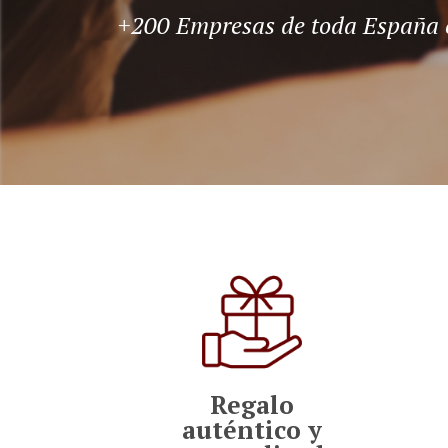
+200 Empresas de toda España c
Regalo
auténtico y