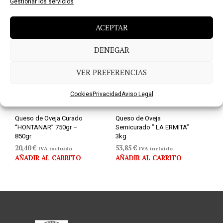
Gestionar los servicios
ACEPTAR
DENEGAR
VER PREFERENCIAS
Cookies
Privacidad
Aviso Legal
Queso de Oveja Curado
Queso de Oveja
“HONTANAR” 750gr –
Semicurado ” LA ERMITA”
850gr
3kg
20,40
€
53,85
€
IVA incluido
IVA incluido
AÑADIR AL CARRITO
AÑADIR AL CARRITO