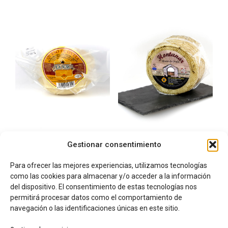
Queso de Oveja Curado
Queso de Oveja Curado
Gestionar consentimiento
“LA VAL” tipo tronchon
“HONTANAR” leche
700gr – 750gr
pasteurizada 750gr –
Para ofrecer las mejores experiencias, utilizamos tecnologías
850gr
18,71
€
IVA incluido
como las cookies para almacenar y/o acceder a la información
20,40
€
AÑADIR AL CARRITO
IVA incluido
del dispositivo. El consentimiento de estas tecnologías nos
AÑADIR AL CARRITO
permitirá procesar datos como el comportamiento de
navegación o las identificaciones únicas en este sitio.