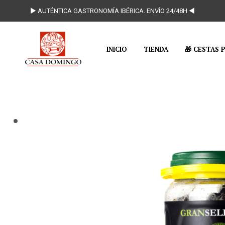
► AUTÉNTICA GASTRONOMÍA IBÉRICA. ENVÍO 24/48H ◄
INICIO
TIENDA
🎁 CESTAS 