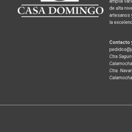
amplia var
de alta niv
artesanos 
la excelenc
Contacto 
pedidos@
Ctra Sagun
Calamocha,
Ctra. Navar
Calamocha,