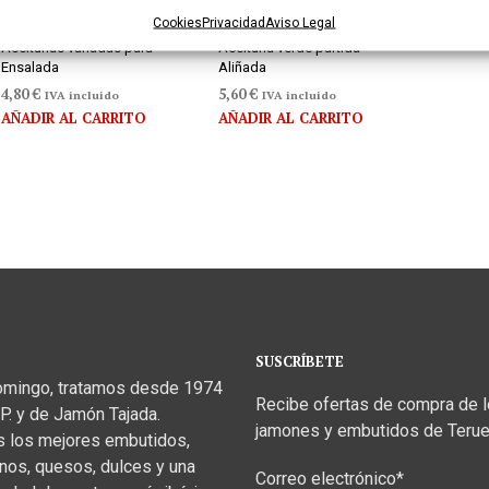
Cookies
Privacidad
Aviso Legal
Aceitunas variadas para
Aceituna verde partida
Ensalada
Aliñada
4,80
€
5,60
€
IVA incluido
IVA incluido
AÑADIR AL CARRITO
AÑADIR AL CARRITO
SUSCRÍBETE
omingo, tratamos desde 1974
Recibe ofertas de compra de 
P. y de Jamón Tajada.
jamones y embutidos de Terue
s los mejores embutidos,
inos, quesos, dulces y una
Correo electrónico*