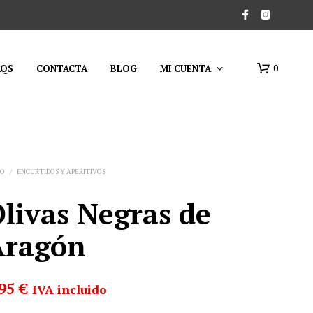
AQS
CONTACTA
BLOG
MI CUENTA
0
IO
/
ENCURTIDOS Y APERITIVOS
livas Negras de
Aragón
,95
€
IVA incluido