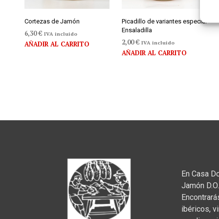
Cortezas de Jamón
Picadillo de variantes especial
Ensaladilla
6,30
€
IVA incluido
2,00
€
IVA incluido
AÑADIR AL CARRITO
AÑADIR AL CARRITO
En Casa D
Jamón D.O.
Encontrará
ibéricos, v