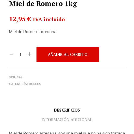
Miel de Romero 1kg
12,95
€
IVA incluido
Miel de Romero artesana.
AÑADIR AL CARRITO
SKU:
246
CATEGORÍA:
DULCES
DESCRIPCIÓN
INFORMACIÓN ADICIONAL
Miel de Romero artesana, soy una miel que no ha sido tratada