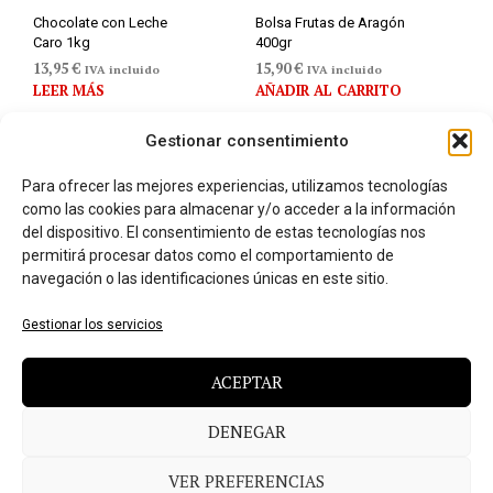
Chocolate con Leche
Bolsa Frutas de Aragón
Caro 1kg
400gr
13,95
€
15,90
€
IVA incluido
IVA incluido
LEER MÁS
AÑADIR AL CARRITO
Gestionar consentimiento
Para ofrecer las mejores experiencias, utilizamos tecnologías
como las cookies para almacenar y/o acceder a la información
del dispositivo. El consentimiento de estas tecnologías nos
permitirá procesar datos como el comportamiento de
navegación o las identificaciones únicas en este sitio.
Gestionar los servicios
ACEPTAR
DENEGAR
Mermelada de Tomate
Banasta Frutas de Aragón
300gr
6,70
€
IVA incluido
10,90
€
AÑADIR AL CARRITO
VER PREFERENCIAS
IVA incluido