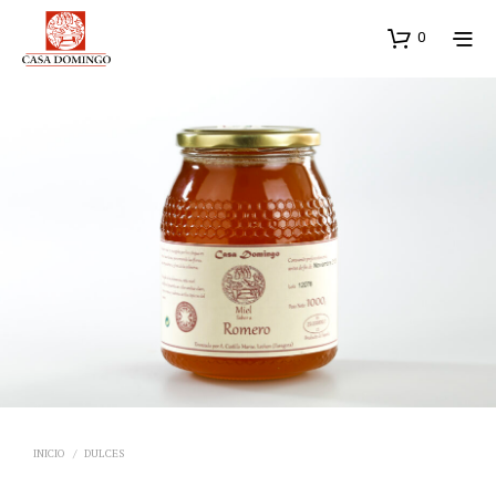
0
INICIO
/
DULCES