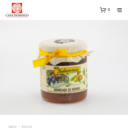
0
INICIO
/
DULCES