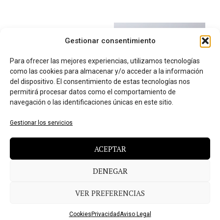
Gestionar consentimiento
Para ofrecer las mejores experiencias, utilizamos tecnologías
como las cookies para almacenar y/o acceder a la información
del dispositivo. El consentimiento de estas tecnologías nos
permitirá procesar datos como el comportamiento de
navegación o las identificaciones únicas en este sitio.
Gestionar los servicios
ACEPTAR
Trenza de Huesca
Chocolate Negro Casa
Domingo 70%, 400gr
13,95
€
IVA incluido
13,90
€
AÑADIR AL CARRITO
DENEGAR
IVA incluido
AÑADIR AL CARRITO
VER PREFERENCIAS
Cookies
Privacidad
Aviso Legal