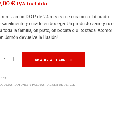
9,00
€
IVA incluido
estro Jamón D.O.P de 24 meses de curación elaborado
esanalmente y curado en bodega. Un producto sano y rico
a toda la familia, en plato, en bocata o el tostada. !Comer
n Jamón devuelve la Ilusión!
AÑADIR AL CARRITO
:
127
EGORÍAS:
JAMONES Y PALETAS
,
ORIGEN DE TERUEL