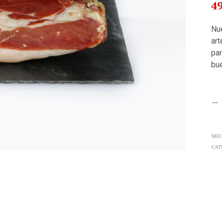
4
Nu
art
par
bue
SKU
CAT