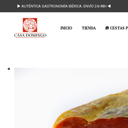
► AUTÉNTICA GASTRONOMÍA IBÉRICA. ENVÍO 24/48H ◄
INICIO
TIENDA
🎁 CESTAS 