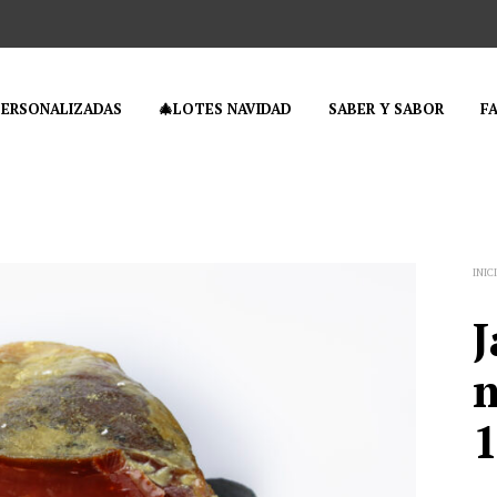
PERSONALIZADAS
🎄LOTES NAVIDAD
SABER Y SABOR
F
INIC
J
m
1