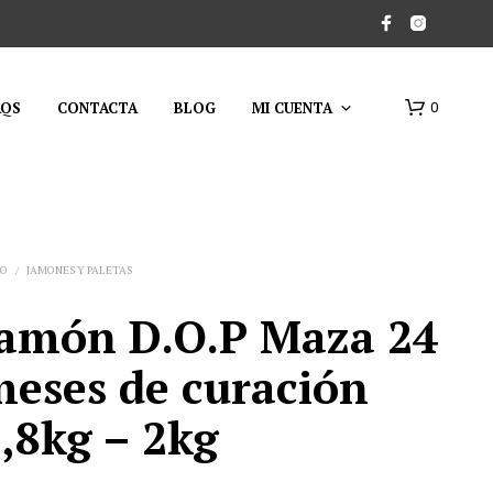
AQS
CONTACTA
BLOG
MI CUENTA
0
IO
/
JAMONES Y PALETAS
amón D.O.P Maza 24
eses de curación
,8kg – 2kg