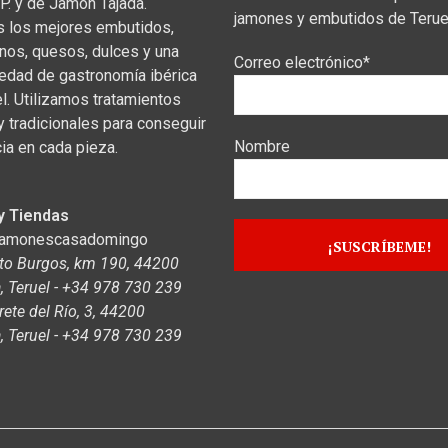
P. y de Jamón Tajada.
jamones y embutidos de Terue
s los mejores embutidos,
inos, quesos, dulces y una
Correo electrónico*
iedad de gastronomía ibérica
el. Utilizamos tratamientos
y tradicionales para conseguir
Nombre
ia en cada pieza.
y Tiendas
jamonescasadomingo
to Burgos, km 190, 44200
 Teruel - +34 978 730 239
rete del Río, 3, 44200
 Teruel - +34 978 730 239