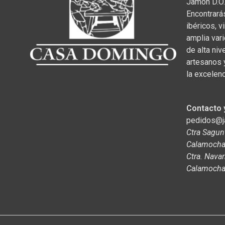
Jamón D.O.
Encontrará
ibéricos, v
amplia var
de alta niv
artesanos 
la excelenc
Contacto 
pedidos@
Ctra Sagun
Calamocha,
Ctra. Navar
Calamocha,