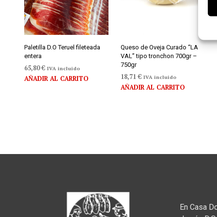
Paletilla D.O Teruel fileteada
Queso de Oveja Curado “LA
entera
VAL” tipo tronchon 700gr –
750gr
65,80
€
IVA incluido
18,71
€
IVA incluido
AÑADIR AL CARRITO
AÑADIR AL CARRITO
En Casa D