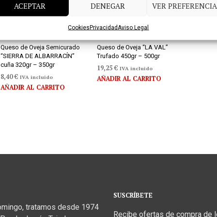
ACEPTAR
DENEGAR
VER PREFERENCIA
Cookies
Privacidad
Aviso Legal
Queso de Oveja Semicurado
Queso de Oveja “LA VAL”
“SIERRA DE ALBARRACÍN”
Trufado 450gr – 500gr
cuña 320gr – 350gr
19,25
€
IVA incluido
8,40
€
IVA incluido
AÑADIR AL CARRITO
AÑADIR AL CARRITO
SUSCRÍBETE
omingo, tratamos desde 1974
Recibe ofertas de compra de 