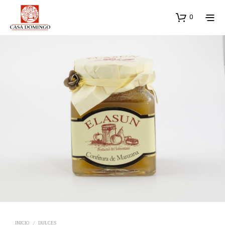
0
INICIO
/
DULCES