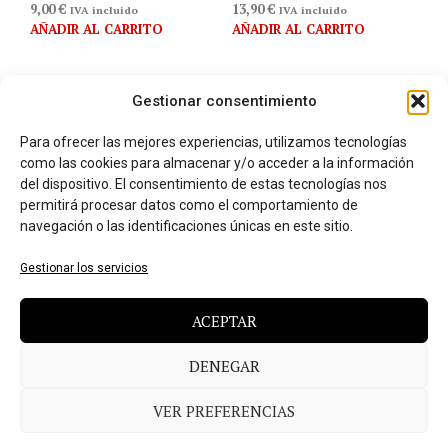
9,00
€
13,90
€
IVA incluido
IVA incluido
AÑADIR AL CARRITO
AÑADIR AL CARRITO
Gestionar consentimiento
Para ofrecer las mejores experiencias, utilizamos tecnologías
como las cookies para almacenar y/o acceder a la información
del dispositivo. El consentimiento de estas tecnologías nos
permitirá procesar datos como el comportamiento de
navegación o las identificaciones únicas en este sitio.
Gestionar los servicios
ACEPTAR
Banasta Frutas de Aragón
Adoquines Caro Mini
300gr
5,50
€
DENEGAR
IVA incluido
10,90
€
AÑADIR AL CARRITO
IVA incluido
AÑADIR AL CARRITO
VER PREFERENCIAS