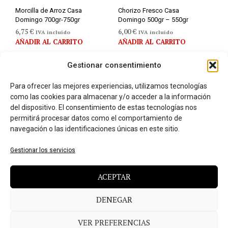
Morcilla de Arroz Casa
Chorizo Fresco Casa
Domingo 700gr-750gr
Domingo 500gr – 550gr
6,75
€
6,00
€
IVA incluido
IVA incluido
AÑADIR AL CARRITO
AÑADIR AL CARRITO
Gestionar consentimiento
Para ofrecer las mejores experiencias, utilizamos tecnologías
como las cookies para almacenar y/o acceder a la información
del dispositivo. El consentimiento de estas tecnologías nos
permitirá procesar datos como el comportamiento de
navegación o las identificaciones únicas en este sitio.
Gestionar los servicios
ACEPTAR
DENEGAR
Longaniza de Aragón
Lomo embuchado D.O.
700gr – 800gr
1.000gr -1.100 gr
11,00
€
24,75
€
VER PREFERENCIAS
IVA incluido
IVA incluido