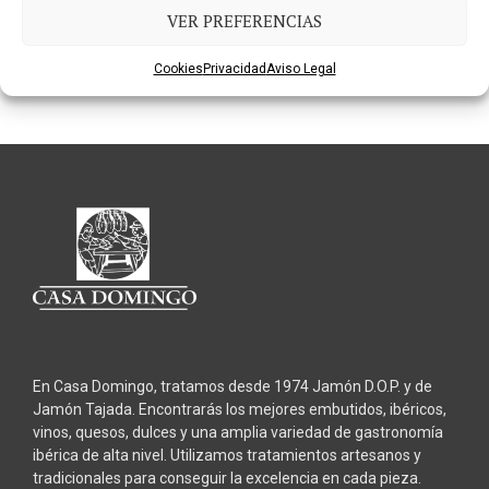
Aceite de Oliva Virgen
Aceite de Oliva Virgen
VER PREFERENCIAS
Extra 0,5L
Extra 5L
7,90
€
42,50
€
IVA incluido
IVA incluido
Cookies
Privacidad
Aviso Legal
AÑADIR AL CARRITO
AÑADIR AL CARRITO
En Casa Domingo, tratamos desde 1974 Jamón D.O.P. y de
Jamón Tajada. Encontrarás los mejores embutidos, ibéricos,
vinos, quesos, dulces y una amplia variedad de gastronomía
ibérica de alta nivel. Utilizamos tratamientos artesanos y
tradicionales para conseguir la excelencia en cada pieza.