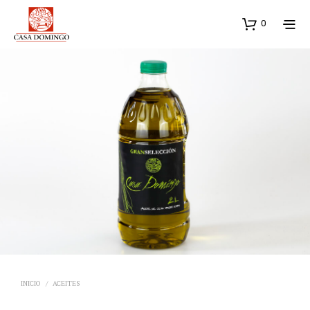
0
INICIO
/
ACEITES