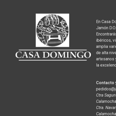
En Casa D
Jamón D.O.
Encontrará
ibéricos, v
amplia var
de alta niv
artesanos 
la excelenc
Contacto 
pedidos@
Ctra Sagun
Calamocha,
Ctra. Navar
Calamocha,