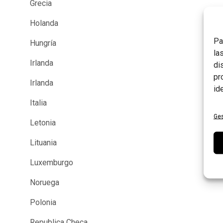
Grecia
Holanda
Pa
Hungría
la
Irlanda
di
pr
Irlanda
id
Italia
Ges
Letonia
Lituania
Luxemburgo
Noruega
Polonia
Republica Checa