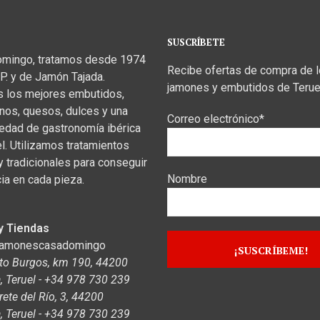
SUSCRÍBETE
omingo, tratamos desde 1974
Recibe ofertas de compra de 
P. y de Jamón Tajada.
jamones y embutidos de Terue
s los mejores embutidos,
inos, quesos, dulces y una
Correo electrónico*
iedad de gastronomía ibérica
el. Utilizamos tratamientos
y tradicionales para conseguir
Nombre
ia en cada pieza.
y Tiendas
jamonescasadomingo
to Burgos, km 190, 44200
 Teruel - +34 978 730 239
rete del Río, 3, 44200
 Teruel - +34 978 730 239