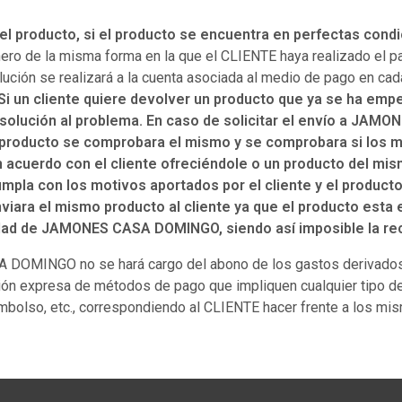
l producto, si el producto se encuentra en perfectas condi
e la misma forma en la que el CLIENTE haya realizado el pago
olución se realizará a la cuenta asociada al medio de pago en ca
Si un cliente quiere devolver un producto que ya se ha emp
lución al problema. En caso de solicitar el envío a JAMON
 producto se comprobara el mismo y se comprobara si los m
un acuerdo con el cliente ofreciéndole o un producto del mi
umpla con los motivos aportados por el cliente y el produc
nviara el mismo producto al cliente ya que el producto esta 
edad de JAMONES CASA DOMINGO, siendo así imposible la rec
 DOMINGO no se hará cargo del abono de los gastos derivados 
ción expresa de métodos de pago que impliquen cualquier tipo 
mbolso, etc., correspondiendo al CLIENTE hacer frente a los mi